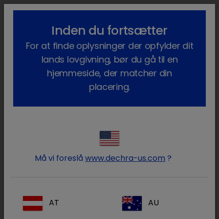
lock_outline
search
menu
Inden du fortsætter
Du er her:
Hjem
Terapiområder
Kæledyr
For at finde oplysninger der opfylder dit
Anæstesi og Analgesi
lands lovgivning, bør du gå til en
Anæstesi og Analgesi
hjemmeside, der matcher din
placering.
I den moderne veterinære verden
forekommer der mange forskellige
indgreb. Disse indgreb medfører et behov
for forskellige typer af produkter til at
Må vi foreslå
www.dechra-us.com
?
sedere, immobilisere eller lægge dyrene i
fuld narkose. Dechra tilbyder et bredt
sortiment af analgetika og anæstetika for
AT
AU
at lette det daglige arbejde indenfor dette