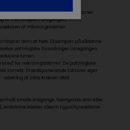
tioner og gærsvampeinfektioner. Infektioner
g af mikromiljøet i øregangen,
væksten af mikroorganismer.
orhindrer den i at hele. Eksempler på sådanne
ssive patologiske forandringer i øregangen.
 reducere lumen,
fristed' for mikroorganismer. De patologiske
ndles korrekt. Prædisponerende faktorer øger
 - udvikling af otitis kræver altid
normalt smalle øregange, hængende ører eller
g), endokrine lidelser såsom hypothyreoidisme