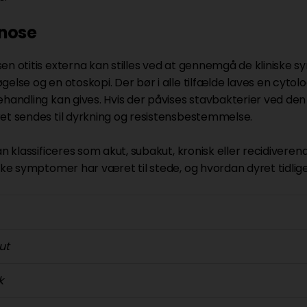
nose
en otitis externa kan stilles ved at gennemgå de kliniske 
gelse og en otoskopi. Der bør i alle tilfælde laves en cytol
ehandling kan gives. Hvis der påvises stavbakterier ved den
et sendes til dyrkning og resistensbestemmelse.
kan klassificeres som akut, subakut, kronisk eller recidive
iske symptomer har været til stede, og hvordan dyret tidli
ut
k