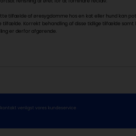
rtsat rensning af øret for at forhindre recidiv.
utte tilfælde af øresygdomme hos en kat eller hund kan potent
e tilfælde. Korrekt behandling af disse tidlige tilfælde s
ing er derfor afgørende.
kontakt venligst vores kundeservice