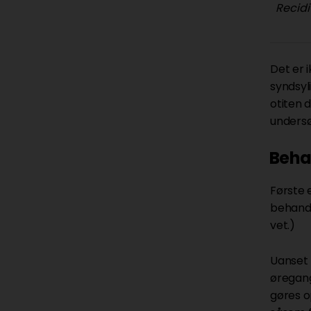
Recid
Det er 
syndsyli
otiten 
undersø
Beha
Første 
behandl
vet.)
Uanset h
øregang
gøres o