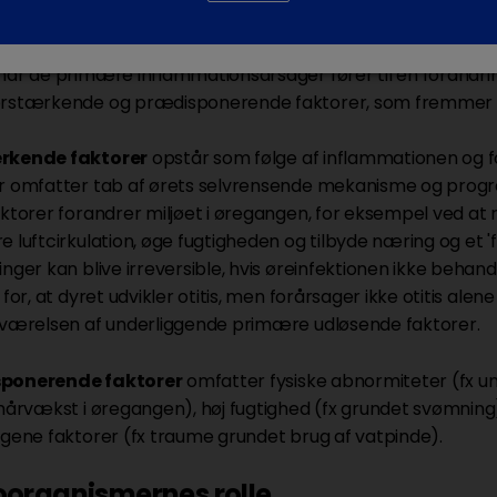
dære årsager
til inflammtion inkluderer bakterielle infek
når de primære inflammationsårsager fører til en forandrin
orstærkende og prædisponerende faktorer, som fremmer 
rkende faktorer
opstår som følge af inflammationen og f
r omfatter tab af ørets selvrensende mekanisme og progre
aktorer forandrer miljøet i øregangen, for eksempel ved at
e luftcirkulation, øge fugtigheden og tilbyde næring og et '
inger kan blive irreversible, hvis øreinfektionen ikke beha
 for, at dyret udvikler otitis, men forårsager ikke otitis alene
eværelsen af underliggende primære udløsende faktorer.
ponerende faktorer
omfatter fysiske abnormiteter (fx u
 hårvækst i øregangen), høj fugtighed (fx grundet svømnin
ogene faktorer (fx traume grundet brug af vatpinde).
oorganismernes rolle