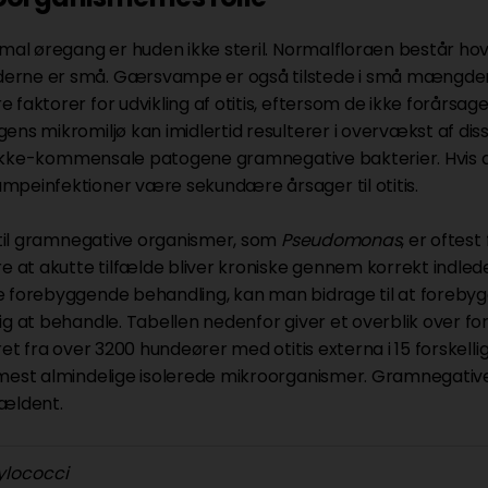
rmal øregang er huden ikke steril. Normalfloraen består ho
rne er små. Gærsvampe er også tilstede i små mængder.
faktorer for udvikling af otitis, eftersom de ikke forårsager
ens mikromiljø kan imidlertid resulterer i overvækst af d
il ikke-kommensale patogene gramnegative bakterier. Hvis d
peinfektioner være sekundære årsager til otitis.
t til gramnegative organismer, som
Pseudomonas
, er oftes
re at akutte tilfælde bliver kroniske gennem korrekt indle
 forebyggende behandling, kan man bidrage til at forebyg
ig at behandle. Tabellen nedenfor giver et overblik over f
ret fra over 3200 hundeører med otitis externa i 15 forskellig
mest almindelige isolerede mikroorganismer. Gramnegati
ældent.
ylococci