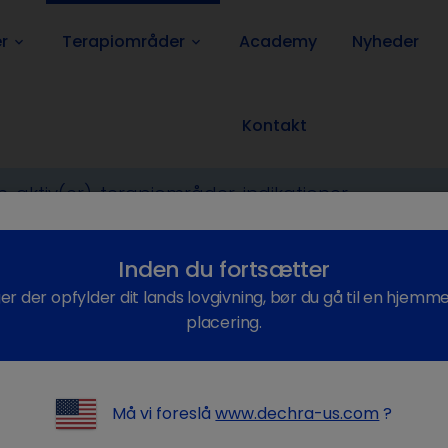
r
Terapiområder
Academy
Nyheder
keyboard_arrow_down
keyboard_arrow_down
Kontakt
i
Otitis externa
Inden du fortsætter
ger der opfylder dit lands lovgivning, bør du gå til en hjemm
placering.
is externa
Må vi foreslå
www.dechra-us.com
?
externa er en meget almindelig diagnose indenfor smådyrsver