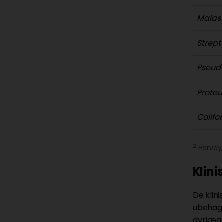
Malas
Strep
Pseu
Proteu
Colifo
2
Harvey,
Klin
De klin
ubehag.
dyrlæg