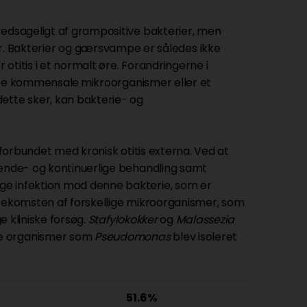
vedsageligt af grampositive bakterier, men
 Bakterier og gærsvampe er således ikke
 otitis i et normalt øre. Forandringerne i
isse kommensale
mikroorganismer eller et
ette sker, kan bakterie- og
t forbundet med kronisk otitis externa. Ved at
dende- og kontinuerlige behandling samt
ge infektion mod denne bakterie, som er
orekomsten af forskellige mikroorganismer, som
e kliniske forsøg.
Stafylokokker
og
Malassezia
ve organismer som
Pseudomonas
blev isoleret
51.6%