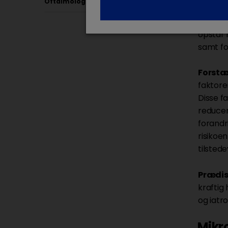
Oftalmologi
Sekun
opstår 
samt f
Forstæ
faktore
Disse f
reducer
forandr
risikoen
tilsted
Prædis
kraftig
og iatr
Mikr