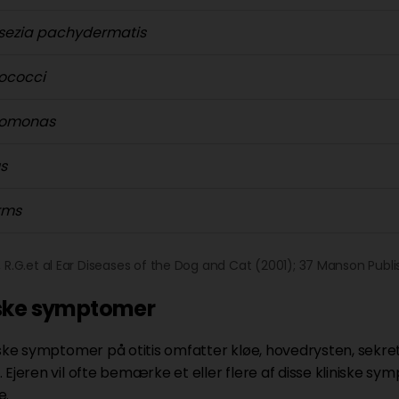
sezia pachydermatis
tococci
domonas
s
rms
 R.G.et al Ear Diseases of the Dog and Cat (2001); 37 Manson Publi
iske symptomer
iske symptomer på otitis omfatter kløe, hovedrysten, sekret
 Ejeren vil ofte bemærke et eller flere af disse kliniske sym
e.