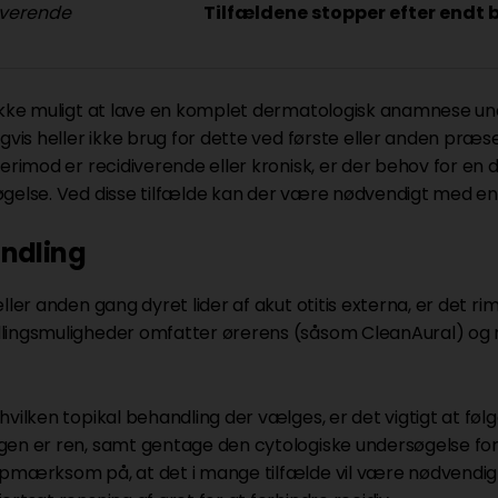
iverende
Tilfældene stopper efter end
ikke muligt at lave en komplet dermatologisk anamnese und
gvis heller ikke brug for dette ved første eller anden præsen
derimod er recidiverende eller kronisk, er der behov for e
gelse. Ved disse tilfælde kan der være nødvendigt med en 
ndling
eller anden gang dyret lider af akut otitis externa, er det r
ingsmuligheder omfatter ørerens (såsom CleanAural) og
vilken topikal behandling der vælges, er det vigtigt at følge
en er ren, samt gentage den cytologiske undersøgelse for a
pmærksom på, at det i mange tilfælde vil være nødvendigt