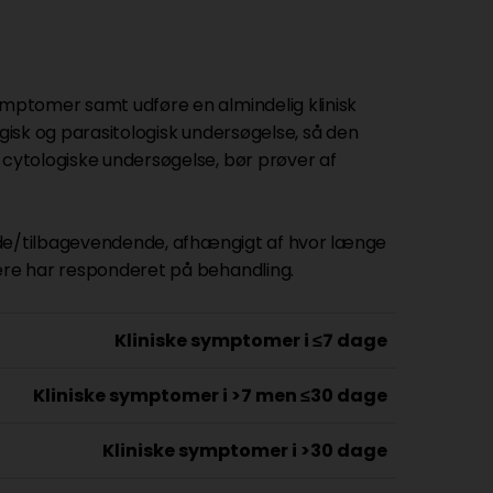
symptomer samt udføre en almindelig klinisk
ogisk og parasitologisk undersøgelse, så den
 cytologiske undersøgelse, bør prøver af
rende/tilbagevendende, afhængigt af hvor længe
gere har responderet på behandling.
Kliniske symptomer i ≤7 dage
Kliniske symptomer i >7 men ≤30 dage
Kliniske symptomer i >30 dage