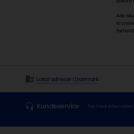
såsom fo
Alle ak
kronisk
behandl
Lokal adresse i Danmark
Kundeservice
For mere information 