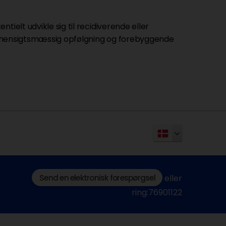
ielt udvikle sig til recidiverende eller
amt hensigtsmæssig opfølgning og forebyggende
Send en elektronisk forespørgsel
eller
ring:76901122