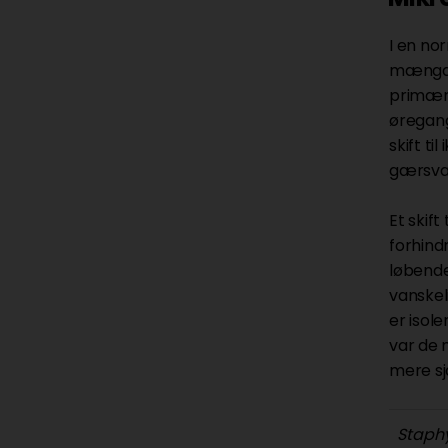
I en no
mængde
primære 
øregang
skift t
gærsvam
Et skif
forhind
løbende
vanskel
er isole
var de 
mere sj
Staph