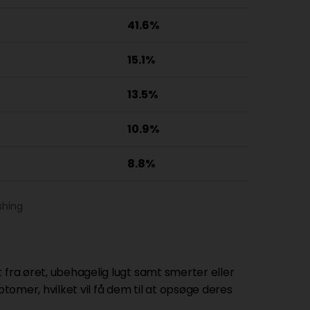
41.6%
15.1%
13.5%
10.9%
8.8%
shing
 fra øret, ubehagelig lugt samt smerter eller
ptomer, hvilket vil få dem til at opsøge deres