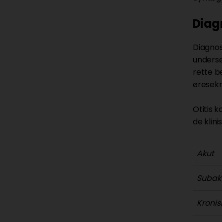
Diag
Diagnos
undersø
rette b
øresekr
Otitis 
de klin
Akut
Subak
Kronis