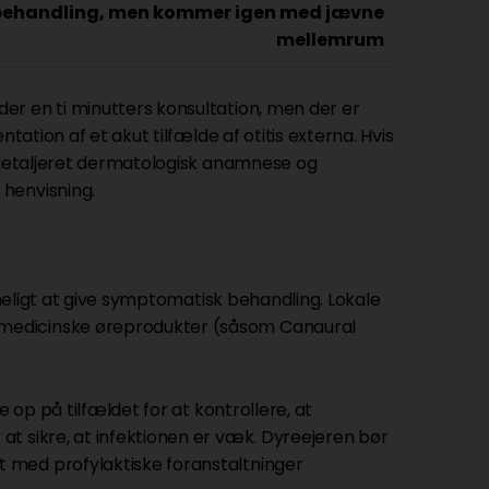
t behandling, men kommer igen med jævne
mellemrum
er en ti minutters konsultation, men der er
tation af et akut tilfælde af otitis externa. Hvis
n detaljeret dermatologisk anamnese og
henvisning.
imeligt at give symptomatisk behandling. Lokale
 medicinske øreprodukter (såsom Canaural
 op på tilfældet for at kontrollere, at
t sikre, at infektionen er væk. Dyreejeren bør
 med profylaktiske foranstaltninger