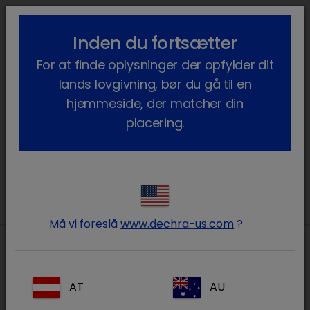
lock_outline
search
menu
Inden du fortsætter
Du er her:
Hjem
Terapiområder
Kæledyr
Væsketerapi
For at finde oplysninger der opfylder dit
Produkter
lands lovgivning, bør du gå til en
Væsketerapi
hjemmeside, der matcher din
placering.
chevron_right
Produkter
Må vi foreslå
www.dechra-us.com
?
Lokal adresse i Danmark
AT
AU