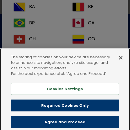
BA
BE
BR
CA
Kundeservice
CH
CO
For mere information kontakt venligst vores kundeservice
CR
DE
The storing of cookies on your device are necessary
to enhance site navigation, analyze site usage, and
Send en elektronisk forespørgsel
assist in our marketing efforts.
ES
FI
eller ring:76901122
For the best experience click "Agree and Proceed"
FR
GB
Cookies Settings
HR
IE
Required Cookies Only
Privacy policy
Terms of use
Cookies
IT
KR
Agree and Proceed
Land-for-land Rapport