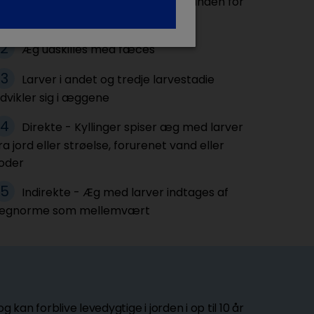
Æggene klækkes i tyndtarmen inden for
4 timer
Æg udskilles med fæces
Larver i andet og tredje larvestadie
dvikler sig i æggene
Direkte - Kyllinger spiser æg med larver
ra jord eller strøelse, forurenet vand eller
foder
Indirekte - Æg med larver indtages af
regnorme som mellemvært
an forblive levedygtige i jorden i op til 10 år