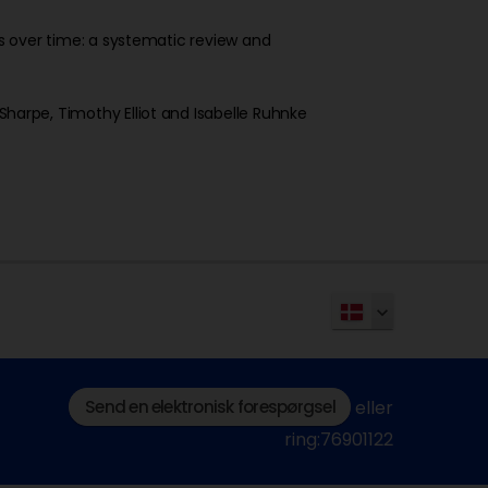
ver time: a systematic review and
e, Timothy Elliot and Isabelle Ruhnke
Send en elektronisk forespørgsel
eller
ring:76901122