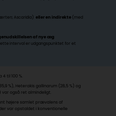
ærten; Ascaridia)
eller en indirekte
(med
genudskillelsen af nye æg
ette interval er udgangspunktet for et
4 til 100 %.
35,9 %), Heterakis gallinarum (28,5 %) og
) var også ret almindeligt.
ant højere samlet prævalens af
der var opstaldet i konventionelle