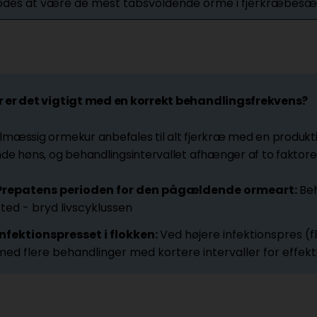
des at være de mest tabsvoldende orme i fjerkræbesætn
r er det vigtigt med en korrekt behandlingsfrekvens?
lmæssig ormekur anbefales til alt fjerkræ med en produktio
nde høns, og behandlingsintervallet afhænger af to faktorer
Prepatens perioden for den pågældende ormeart:
Beh
sted - bryd livscyklussen
Infektionspresset i flokken:
Ved højere infektionspres (
med flere behandlinger med kortere intervaller for effe