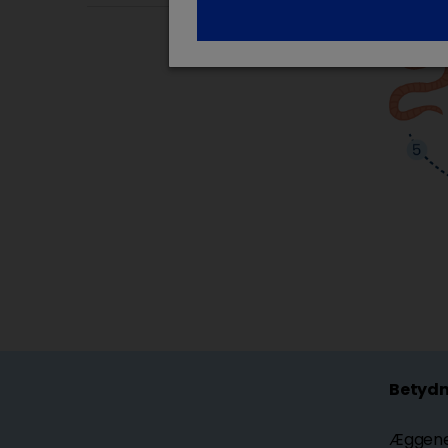
Betydn
Æggene 