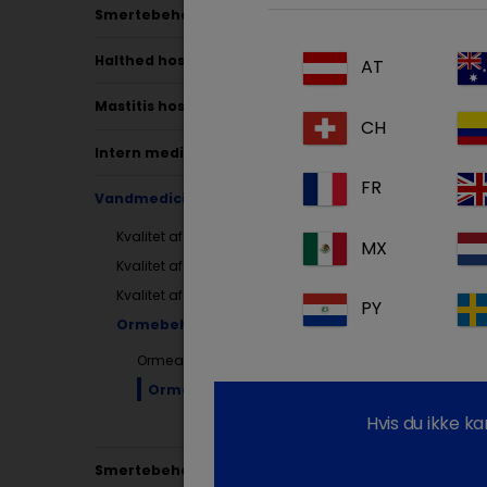
effekti
Smertebehandling hos kvæg
elimine
udendør
Halthed hos kvæg
AT
gennem
Mastitis hos malkekvæg
CH
Parasi
Intern medicin
FR
Rundor
Vandmedicinering
Disse 
Kvalitet af vandsystem
MX
Kvalitet af drikkevand
Kvalitet af vandprodukter
PY
Ormebehandling
Ormeangreb hos grise
Ormeangreb hos kyllinger
De fles
Hvis du ikke k
Smertebehandling hos grise