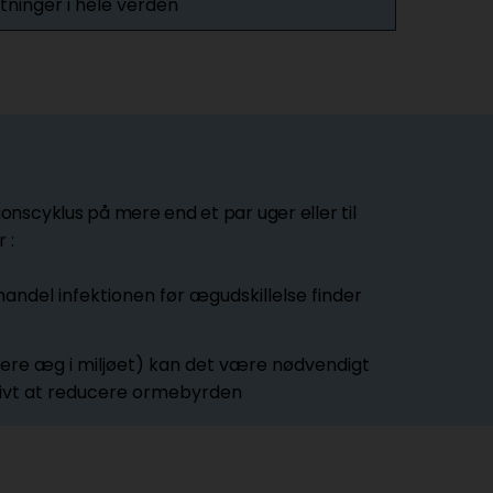
inger i hele verden
nscyklus på mere end et par uger eller til
 :
andel infektionen før ægudskillelse finder
flere æg i miljøet) kan det være nødvendigt
ktivt at reducere ormebyrden