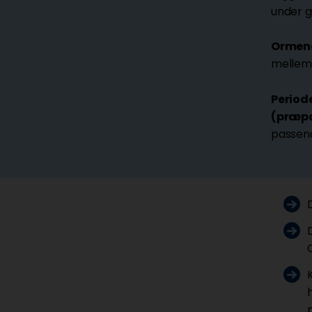
under g
Ormene
mellemv
Period
(præpa
passen