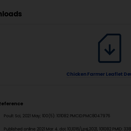
nloads
Chicken Farmer Leaflet 
Reference
Sci, 2021 May; 100(5): 101082 PMCID:PMC8047976
d online 2021 Mar 4. doi: 10,1016/j,psj,2021, 101082 PMID: 338