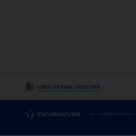
Global 
meta
Anwar S
Lokal adresse i Danmark
Kundeservice
For mere information 