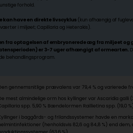
unstige forhold.
 kan have en direkte livscyklus
(kun afhængig af fuglev
ærter i miljøet; Capillaria og Heterakis).
en fra optagelsen af embryonerede æg fra miljøet og 
tensperioden) er 3-7 uger afhængigt af ormearten.
D
de behandlingsprogram.
Den gennemsnitlige prævalens var 79,4 % og varierede fra 
De mest almindelige orm hos kyllinger var Ascaridia galli (
Capillaria spp. 5,90 % Bændelormen Raillietina spp. (19,0 %
Kyllinger i baggårds- og frilandssystemer havde en mark
helmintinfektioner (henholdsvis 82,6 og 84,8 %) end dem, 
produktionssystemer (63,6 %).