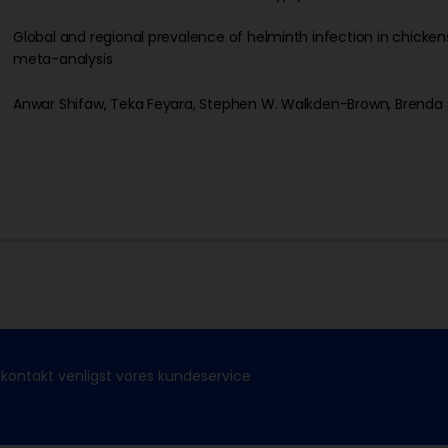
and regional prevalence of helminth infection in chickens o
-analysis
hifaw, Teka Feyara, Stephen W. Walkden-Brown, Brenda Sharp
kontakt venligst vores kundeservice