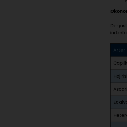
Økonom
De gastr
indenfo
Arter
Capill
Høj ri
Ascar
Et al
Heter