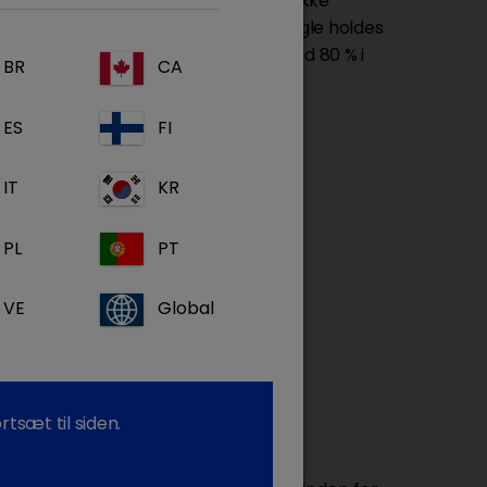
 og management har reduceret, men ikke
r risikoen, efterhånden som flere fugle holdes
de fugle anslås til at være mere end 80 % i
BR
CA
ES
FI
IT
KR
 hos fjerkræ.
PL
PT
VE
Global
tsæt til siden.