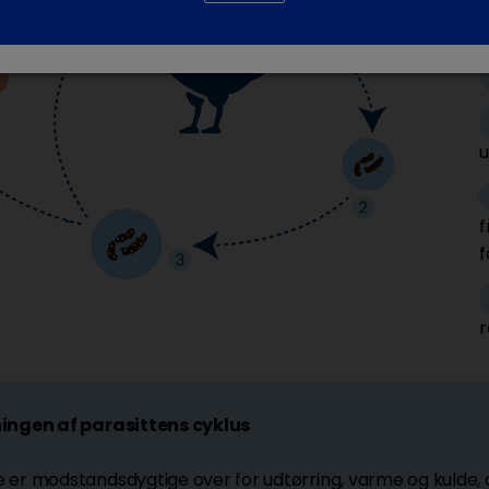
2
u
f
ingen af parasittens cyklus
er modstandsdygtige over for udtørring, varme og kulde, og k