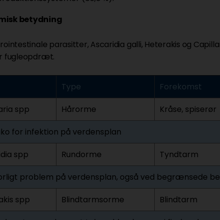
isk betydning
ointestinale parasitter, Ascaridia galli, Heterakis og Capill
r fugleopdræt.
Type
Forekomst
aria spp
Hårorme
Kråse, spiserør
siko for infektion på verdensplan
idia spp
Rundorme
Tyndtarm
vorligt problem på verdensplan, også ved begrænsede b
akis spp
Blindtarmsorme
Blindtarm