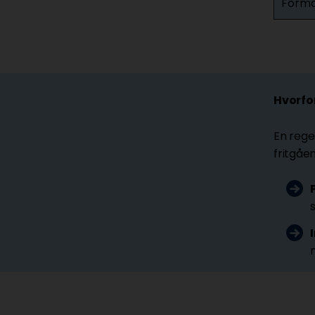
Formo
Hvorfo
En rege
fritgåe