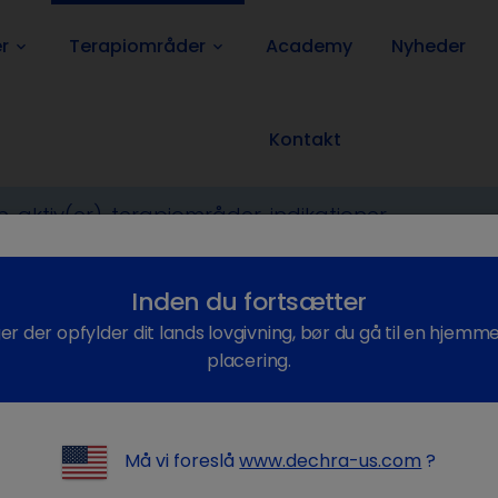
r
Terapiområder
Academy
Nyheder
keyboard_arrow_down
keyboard_arrow_down
Kontakt
dmedicinering
Ormebehandling
Ormeangreb hos kyllinger
Inden du fortsætter
ger der opfylder dit lands lovgivning, bør du gå til en hjemm
placering.
eangreb hos kyllinger
Må vi foreslå
www.dechra-us.com
?
tære orme påvirker tarm- og lungesundheden hos fjerk