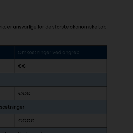
aria, er ansvarlige for de største økonomiske tab
Omkostninger ved angreb
€€
€€€
esætninger
€€€€