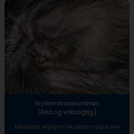
Erytematoceruminøs
(Rød og voksagtig)
Moderat erytem i hundens ydre øre