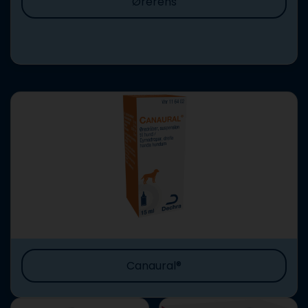
Ørerens
Canaural®