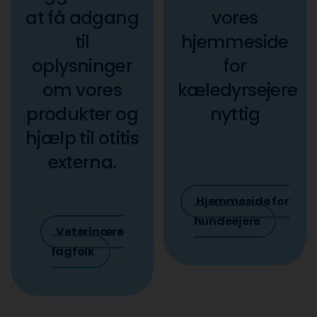
at få adgang
vores
til
hjemmeside
oplysninger
for
om vores
kæledyrsejere
produkter og
nyttig
hjælp til otitis
externa.
Hjemmeside for
hundeejere
Veterinære
fagfolk