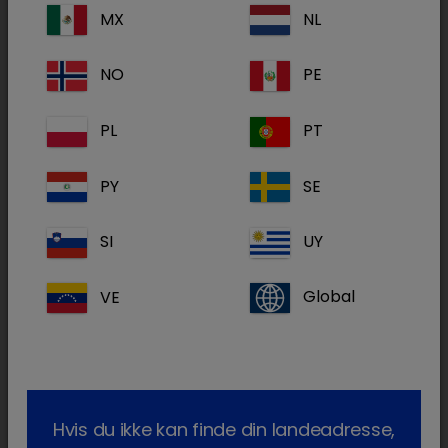
MX
NL
Få mere at vide om svamp i hundens
ører
NO
PE
PL
PT
PY
SE
SI
UY
VE
Global
Nylige interviews med dyrlæger - sammen med
Hvis du ikke kan finde din landeadresse,