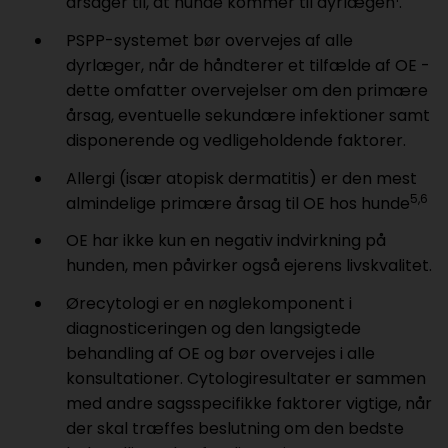
årsager til, at hunde kommer til dyrlægen
.
PSPP-systemet bør overvejes af alle
dyrlæger, når de håndterer et tilfælde af OE -
dette omfatter overvejelser om den primære
årsag, eventuelle sekundære infektioner samt
disponerende og vedligeholdende faktorer.
Allergi (især atopisk dermatitis) er den mest
5,6
almindelige primære årsag til OE hos hunde
OE har ikke kun en negativ indvirkning på
hunden, men påvirker også ejerens livskvalitet.
Ørecytologi er en nøglekomponent i
diagnosticeringen og den langsigtede
behandling af OE og bør overvejes i alle
konsultationer. Cytologiresultater er sammen
med andre sagsspecifikke faktorer vigtige, når
der skal træffes beslutning om den bedste