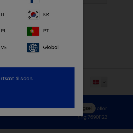
IT
KR
PL
PT
VE
Global
tsæt til siden.
Send en elektronisk forespørgsel
eller
ring:76901122