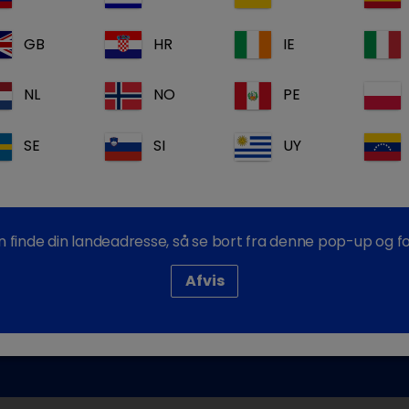
GB
HR
IE
NL
NO
PE
SE
SI
UY
an finde din landeadresse, så se bort fra denne pop-up og for
Afvis
kontakt venligst vores kundeservice