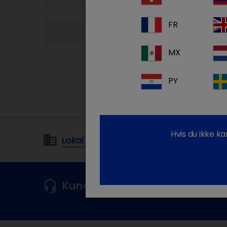
FR
Lægemidler
MX
PY
Hvis du ikke k
Lokal adresse i Danmark
Kundeservice
For mere information 