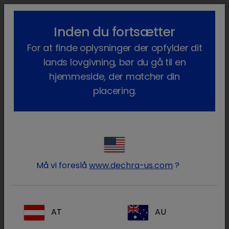
lock_outline
search
menu
Inden du fortsætter
Du er her:
Hjem
Terapiområder
Kæledyr
Oftalmologi
For at finde oplysninger der opfylder dit
Produkter
lands lovgivning, bør du gå til en
Oftalmologi
hjemmeside, der matcher din
placering.
Log ind på din Dechra konto
lock
Må vi foreslå
www.dechra-us.com
?
AT
AU