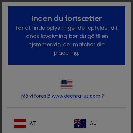
lock_outline
search
menu
Inden du fortsætter
Du er her:
Hjem
Vores produkter
Heste
Lægemidler
Hest
For at finde oplysninger der opfylder dit
lands lovgivning, bør du gå til en
Hest
hjemmeside, der matcher din
(37 produkter)
placering.
Log ind på din Dechra konto
lock
Må vi foreslå
www.dechra-us.com
?
AT
AU