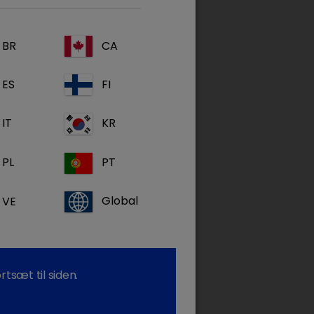
BR
CA
ES
FI
IT
KR
PL
PT
VE
Global
tsæt til siden.