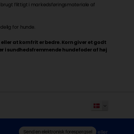
brugt flittigt i markedsføringsmateriale af
adelig for hunde.
ller at kornfrit er bedre. Korn giver et godt
nser i sundhedsfremmende hundefoder af høj
Send en elektronisk forespørgsel
eller