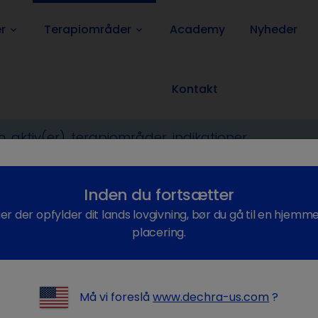
r
Terapiområder
Academy
Nyheder
keyboard_arrow_down
keyboard_arrow_down
Kontakt
rnæring
Nutrition
Grain free
Inden du fortsætter
ger der opfylder dit lands lovgivning, bør du gå til en hjemm
placering.
e -
er bare et
Må vi foreslå
www.dechra-us.com
?