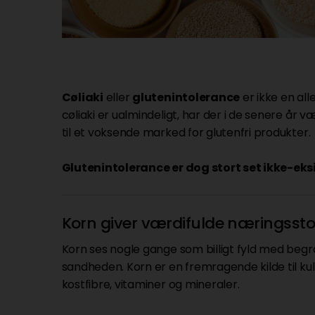
Cøliaki
eller
glutenintolerance
er ikke en al
cøliaki er ualmindeligt, har der i de senere å
til et voksende marked for glutenfri produkter.
Glutenintolerance er dog stort set ikke-ek
Korn giver værdifulde næringssto
Korn ses nogle gange som billigt fyld med beg
sandheden. Korn er en fremragende kilde til ku
kostfibre, vitaminer og mineraler.