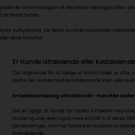
lpasse de rette mængder af alle andre næringsstoffer i den
 de fleste hunde.
tyder kulhydratfrit. De fleste kornfrie hundefoder indehold
ller søde kartofler.
Er hunde altædende eller kødædend
Det afgørende for at vælge et kornfri foder er ofte,
derfor bør fodres med en kødædende kost uden kulhy
En følelsesmæssig attraktiv idé - men ikke unders
Det er rigtigt, at hunde har fælles forfædre med ulve,
Hunde og ulve deler også mere end 99 % af deres DNA, 
genændringer, som har forbedret hundens fordøjelse o
til altædende.