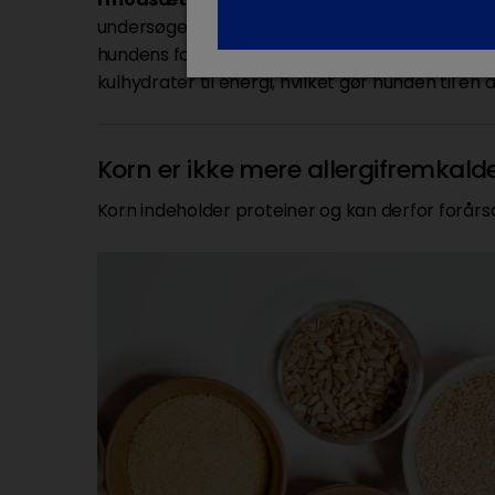
undersøgelser har afsløret tre genetiske ændrin
hundens fordøjelsessystem at nedbryde og udny
kulhydrater til energi, hvilket gør hunden til e
Korn er ikke mere allergifremkald
Korn indeholder proteiner og kan derfor forårs