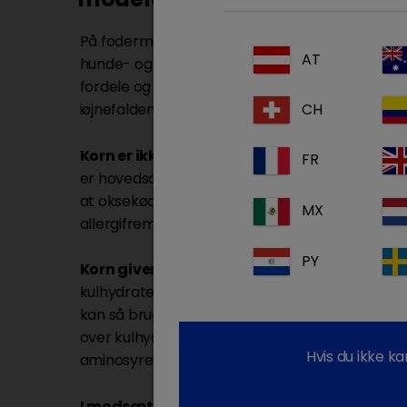
På fodermarkedet bruges udtrykket "kornfrit" o
AT
hunde- og kattefoder, ofte i positive vendin
fordele og det bedste for dyret. Men dokumen
CH
iøjnefaldende ved sit fravær....
Korn er ikke mere allergifremkaldende end 
FR
er hovedsageligt proteiner, der forårsager aller
at oksekød er den største synder - korn ligger 
MX
allergifremkaldende stoffer.
PY
Korn giver værdifulde næringsstoffe
r
.
Korn 
kulhydrater og giver kroppen lettilgængelig ene
kan så bruges til vigtigere ting end energi, he
over kulhydrater, indeholder korn også nærings
Hvis du ikke k
aminosyrer, kostfibre, vitaminer og mineraler.
I modsætning til ulve er hunde altædende.