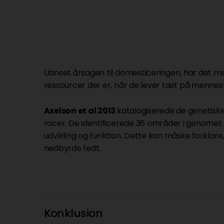
Uanset årsagen til domesticeringen, har det med
ressourcer der er, når de lever tæt på mennes
Axelson et al 2013
katalogiserede de genetiske 
racer. De identificerede 36 områder i genomet so
udvikling og funktion. Dette kan måske forklare
nedbyrde fedt.
Konklusion