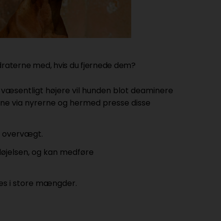
lhydraterne med, hvis du fjernede dem?
r væsentligt højere vil hunden blot deaminere
erne via nyrerne og hermed presse disse
r overvægt.
døjelsen, og kan medføre
tes i store mængder.