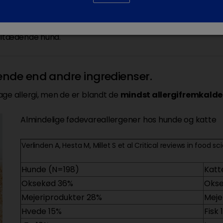
ger, der gør det muligt for
tte stivelse fra
n altædende hund.
ende end andre ingredienser.
age allergi, men de er blandt de
mindst allergifremkalden
Almindelige fødevareallergener hos hunde og katte
Verlinden A, Hesta M, Millet S et al Critical reviews in food 
Hunde (N=198)
Katt
Oksekød 36%
Oks
Mejeriprodukter 28%
Meje
Hvede 15%
Fisk 