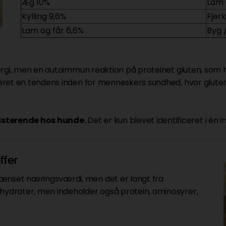
Æg 10%
Lam 
Kylling 9,6%
Fjer
Lam og får 6,6%
Byg 
lergi, men en autoimmun reaktion på proteinet gluten, som
r været en tendens inden for menneskers sundhed, hvor glute
sisterende hos hunde.
Det er kun blevet identificeret i én irs
ffer
rænset næringsværdi, men det er langt fra
lhydrater, men indeholder også protein, aminosyrer,