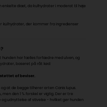
 enkelte diæt, da kulhydrater i moderat til høje
er kulhydrater, der kommer fra ingredienser
e?
 at hunden har fælles forfædre med ulven, og
drater, baseret på råt kød:
tøttet af beviser.
 og at de begge tilhører arten Canis lupus.
men den 1 % forskel er vigtig. Der er tre
g udnyttelse af stivelse - hvilket gør hunden