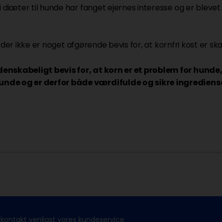
 diæter til hunde har fanget ejernes interesse og er blevet 
at der ikke er noget afgørende bevis for, at kornfri kost er sk
enskabeligt bevis for, at korn er et problem for hunde, e
hunde og er derfor både værdifulde og sikre ingredie
kontakt venligst vores kundeservice