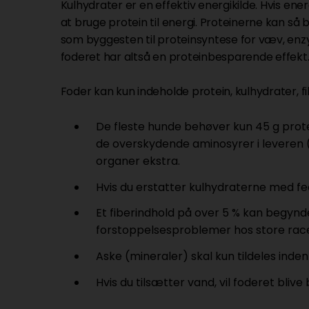
Kulhydrater er en effektiv energikilde. Hvis e
at bruge protein til energi. Proteinerne kan så 
som byggesten til proteinsyntese for væv, enz
foderet har altså en proteinbesparende effek
Foder kan kun indeholde protein, kulhydrater, f
De fleste hunde behøver kun 45 g protei
de overskydende aminosyrer i leveren (
organer ekstra.
Hvis du erstatter kulhydraterne med fe
Et fiberindhold på over 5 % kan begynd
forstoppelsesproblemer hos store race
Aske (mineraler) skal kun tildeles inde
Hvis du tilsætter vand, vil foderet blive 