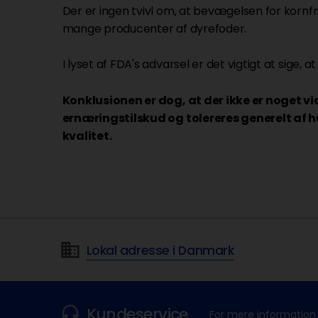
Der er ingen tvivl om, at bevægelsen for kornfri
mange producenter af dyrefoder.
I lyset af FDA's advarsel er det vigtigt at sige, 
Konklusionen er dog, at der ikke er noget vid
ernæringstilskud og tolereres generelt af 
kvalitet.
Lokal adresse i Danmark
Kundeservice
For mere information 