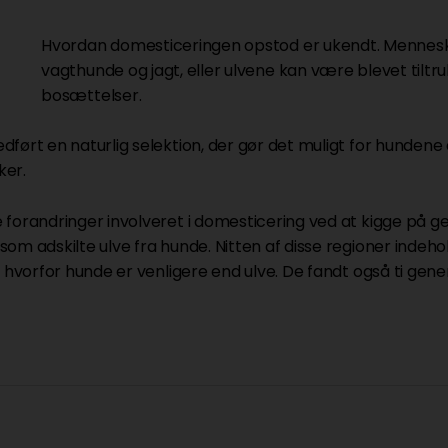
Hvordan domesticeringen opstod er ukendt. Menneske
vagthunde og jagt, eller ulvene kan være blevet til
bosættelser.
ført en naturlig selektion, der gør det muligt for hundene 
ker.
forandringer involveret i domesticering ved at kigge på gen
m adskilte ulve fra hunde. Nitten af disse regioner indehold
, hvorfor hunde er venligere end ulve. De fandt også ti gen