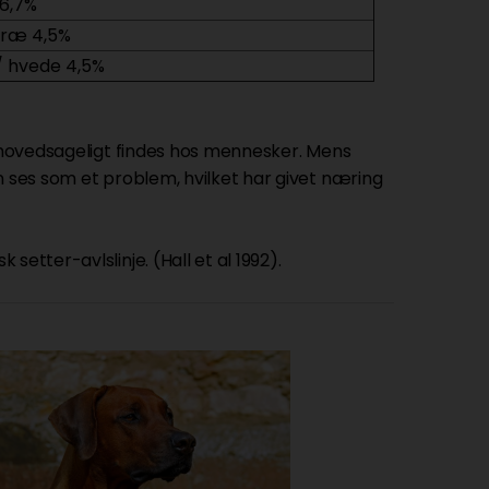
6,7%
kræ 4,5%
/ hvede 4,5%
 hovedsageligt findes hos mennesker. Mens
n ses som et problem, hvilket har givet næring
k setter-avlslinje. (Hall et al 1992).