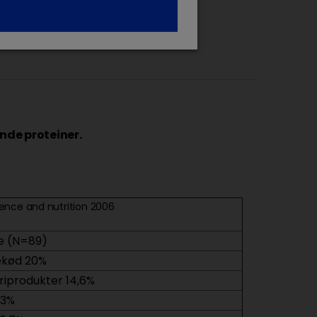
de proteiner.​
science and nutrition 2006
e (N=89)
ekød 20%
riprodukter 14,6%
13%