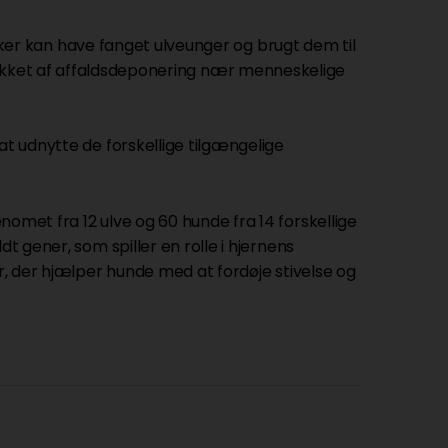
r kan have fanget ulveunger og brugt dem til
trukket af affaldsdeponering nær menneskelige
at udnytte de forskellige tilgængelige
omet fra 12 ulve og 60 hunde fra 14 forskellige
t gener, som spiller en rolle i hjernens
er, der hjælper hunde med at fordøje stivelse og