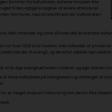
nergien kommer fra kulhydrater, behøver kroppen ikke
bruges til den vigtigere opgave: at levere aminosyrer
ymer, hormoner, neurotransmittere osv. Kulhydrater i
t.
ibre, fedt, mineraler og vand, så hvad ville du erstatte ku
n for hver 1000 kcal i kosten. Hvis indholdet af protein e
nedbryde det til energi), og derefter udskille biprodukt
dt vil du øge energitætheden i foderet og øge risikoen fo
e at have indflydelse på hastigheden og omfanget af for
r.
n for et meget snævert interval og kan derfor ikke tilsæt
blødt.