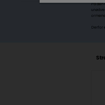
På den 
unødven
ormene 
Derfor 
Str