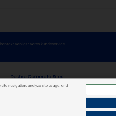
kontakt venligst vores kundeservice
Dechra Corporate Sites
site navigation, analyze site usage, and
Dechra Careers
Dechra Pharmaceuticals PLC