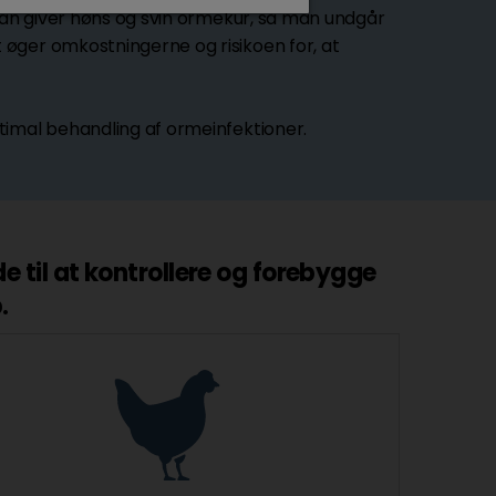
 man giver høns og svin ormekur, så man undgår
øger omkostningerne og risikoen for, at
timal behandling af ormeinfektioner.
 til at kontrollere og forebygge
.