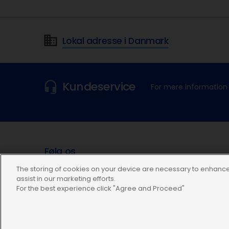
Lokal adresse i Danmark
Kundeservice
For mere information 
Følg os
The storing of cookies on your device are necessary to enhance 
assist in our marketing efforts.
For the best experience click "Agree and Proceed"