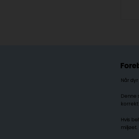
Fore
Når dyr
Denne s
korrekt
Hvis be
miljøet.