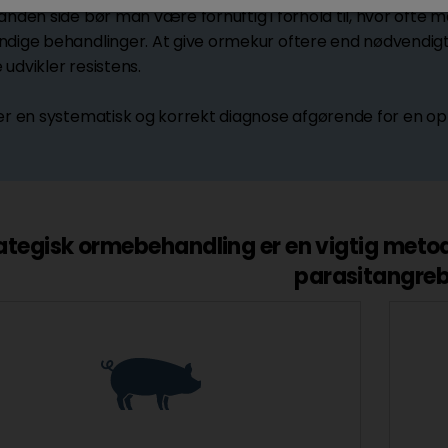
anden side bør man være fornuftig i forhold til, hvor ofte
dige behandlinger. At give ormekur oftere end nødvendigt 
udvikler resistens.
er en systematisk og korrekt diagnose afgørende for en op
ategisk ormebehandling er en vigtig metode
parasitangreb