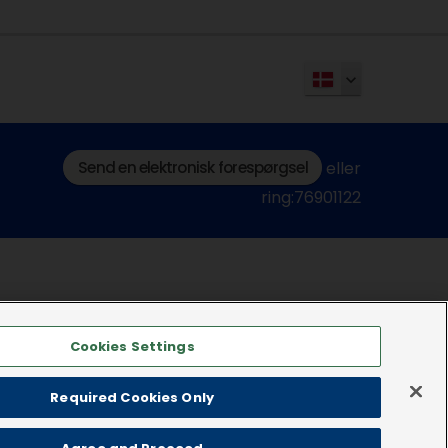
Send en elektronisk forespørgsel
eller
ring:76901122
Cookies Settings
Required Cookies Only