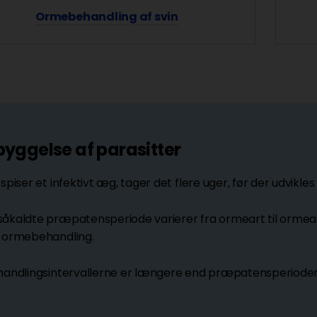
Ormebehandling af svin
byggelse af parasitter
 spiser et infektivt æg, tager det flere uger, før der udvikl
åkaldte præpatensperiode varierer fra ormeart til ormea
 ormebehandling.
handlingsintervallerne er længere end præpatensperioden, 