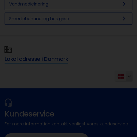
chevron_right
Vandmedicinering
chevron_right
Smertebehandling hos grise
Lokal adresse i Danmark
Kundeservice
For mere information kontakt venligst vores kundeservice