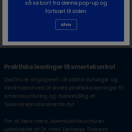
add
så se bort fra denne pop-up og
3
Behandling
fortsæt til siden.
Afvis
Praktiske løsninger til smertekontrol
Dechra er engageret i at støtte dyrlæger og
landmænd ved at levere praktiske løsninger til
smertevurdering og -behandling af
fødevareproducerende dyr.
For at lære mere, download brochuren
udarbejdet af Dr. med. Dyrlæge. Theresa