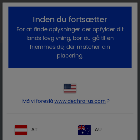
lock_outline
search
menu
Inden du fortsætter
Du er her:
Hjem
Terapiområder
Produktionsdyr
For at finde oplysninger der opfylder dit
Smertebehandling hos kvæg
lands lovgivning, bør du gå til en
hjemmeside, der matcher din
placering.
Smertebehandling hos kvæg
Med udviklingen af kvægbruget og den
stigende bevidsthed omkring god
landbrugspraksis, er smertebehandling hos
Må vi foreslå
www.dechra-us.com
?
kvæg et fremvoksende emne. I årevis har folk
troet, at køer ikke føler smerte. Hvor kom denne
tro fra?
AT
AU
Smerteerkendelse hos kvæg er ekstremt svært,