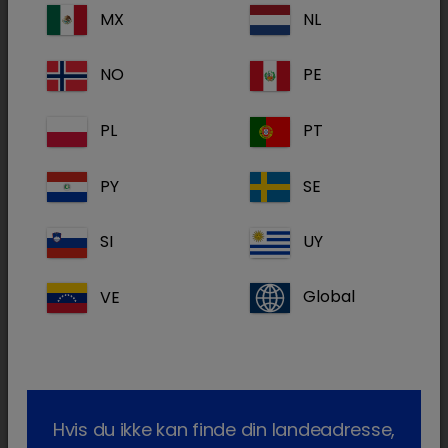
MX
NL
Integreret tilgang
NO
PE
Dechra støtter dig i en integreret tilgang til
komplet smertelindring.
PL
PT
PY
SE
SI
UY
add
1
Management
VE
Global
add
2
Diagnose
Hvis du ikke kan finde din landeadresse,