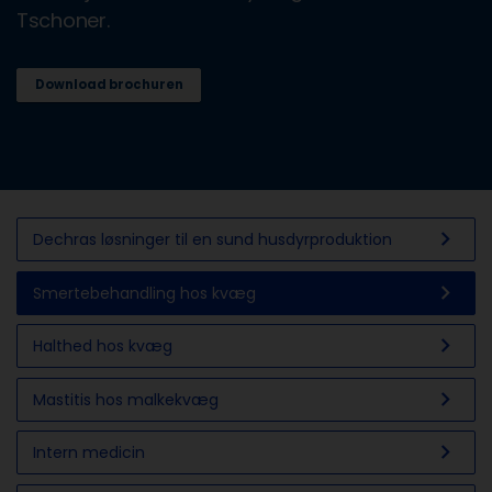
Tschoner.
Download brochuren
chevron_right
Dechras løsninger til en sund husdyrproduktion
chevron_right
Smertebehandling hos kvæg
chevron_right
Halthed hos kvæg
chevron_right
Mastitis hos malkekvæg
chevron_right
Intern medicin