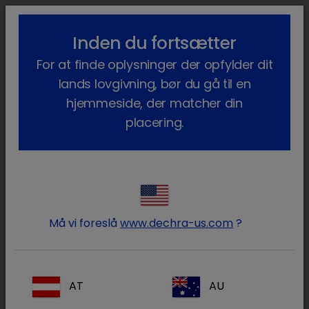
lock_outline
search
menu
Inden du fortsætter
Du er her:
Hjem
Terapiområder
Kæledyr
Dermatologi
For at finde oplysninger der opfylder dit
Produkter
lands lovgivning, bør du gå til en
Produkter til dermatologi
hjemmeside, der matcher din
placering.
Log ind på din Dechra konto
lock
Må vi foreslå
www.dechra-us.com
?
AT
AU