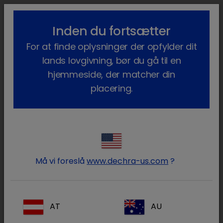
lock_outline
search
menu
Inden du fortsætter
Du er her:
Hjem
Terapiområder
Produktionsdyr
For at finde oplysninger der opfylder dit
Anæstesi og analgesi
lands lovgivning, bør du gå til en
Anæstesi og Analgesi
hjemmeside, der matcher din
placering.
Dyrlægen har
mange
Må vi foreslå
www.dechra-us.com
?
funktioner i det
moderne
danske
AT
AU
landbrug. Der er