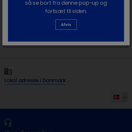
så se bort fra denne pop-up og
fortsæt til siden.
chevron_right
Intern medicin
Afvis
chevron_right
Vandmedicinering
chevron_right
Smertebehandling hos grise
Lokal adresse i Danmark