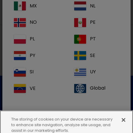
MX
NL
NO
PE
PL
PT
Lokal adresse i Danmark
PY
SE
SI
UY
VE
Global
Kundeservice
For mere information kontakt venligst vores kundeservice
The storing of cookies on your device are necessary
to enhance site navigation, analyze site usage, and
Send en elektronisk forespørgsel
Hvis du ikke kan finde din landeadresse,
assist in our marketing efforts.