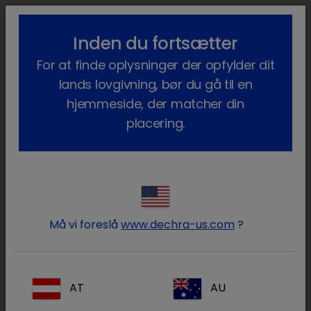
lock_outline
search
menu
Inden du fortsætter
Du er her:
Hjem
Vores produkter
Heste
Lægemidler
Hest
For at finde oplysninger der opfylder dit
Frihandelsvarer
TrizChlor™
lands lovgivning, bør du gå til en
hjemmeside, der matcher din
placering.
Log ind på din Dechra konto
lock
Må vi foreslå
www.dechra-us.com
?
AT
AU
Glemt din adgangskode?
Log ind