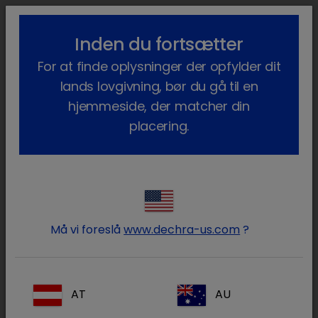
lock_outline
search
menu
Inden du fortsætter
Du er her:
Hjem
Vores produkter
Heste
Lægemidler
Hest
For at finde oplysninger der opfylder dit
Receptpligtig
Equishield EHV
lands lovgivning, bør du gå til en
hjemmeside, der matcher din
placering.
Log ind på din Dechra konto
lock
Må vi foreslå
www.dechra-us.com
?
AT
AU
Glemt din adgangskode?
Log ind