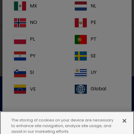
MX
NL
NO
PE
PL
PT
Lokal adresse i Danmark
PY
SE
SI
UY
VE
Global
Kundeservice
For mere information kontakt venligst vores kundeservice
The storing of cookies on your device are necessary
to enhance site navigation, analyze site usage, and
Send en elektronisk forespørgsel
Hvis du ikke kan finde din landeadresse,
assist in our marketing efforts.