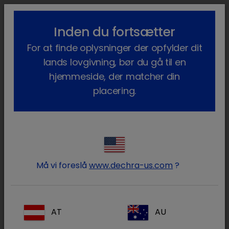
lock_outline
search
menu
Inden du fortsætter
Du er her:
Hjem
Vores produkter
Heste
Lægemidler
Hest
For at finde oplysninger der opfylder dit
Receptpligtig
Meloxidolor
lands lovgivning, bør du gå til en
hjemmeside, der matcher din
placering.
Log ind på din Dechra konto
lock
Må vi foreslå
www.dechra-us.com
?
AT
AU
Glemt din adgangskode?
Log ind