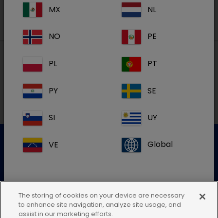
MX
NL
NO
PE
PL
PT
Lokal adresse i Danmark
PY
SE
SI
UY
VE
Global
Kundeservice
For mere information kontakt venligst vores kundeservice
The storing of cookies on your device are necessary
to enhance site navigation, analyze site usage, and
Send en elektronisk forespørgsel
Hvis du ikke kan finde din landeadresse,
assist in our marketing efforts.