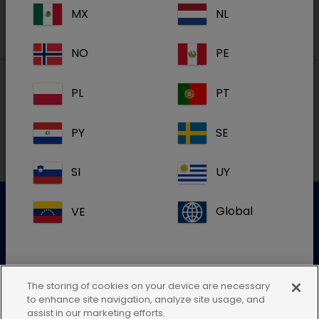
MX
NL
NO
PE
PL
PT
Lokal adresse i Danmark
PY
SE
SI
UY
VE
Global
Kundeservice
For mere information kontakt venligst vores kundeservice
The storing of cookies on your device are necessary
to enhance site navigation, analyze site usage, and
Send en elektronisk forespørgsel
Hvis du ikke kan finde din landeadresse,
assist in our marketing efforts.