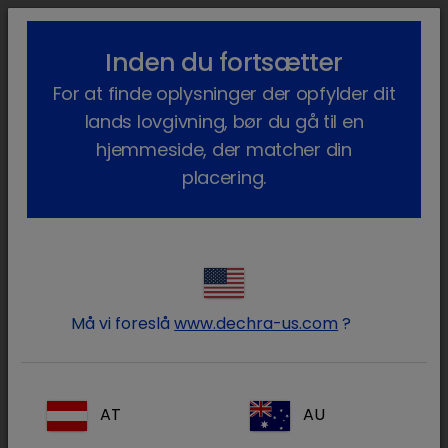
lock_outline
search
menu
Inden du fortsætter
Du er her:
Hjem
Vores produkter
Kæledyr
Lægemidler
For at finde oplysninger der opfylder dit
Hund
Receptpligtig
Amoxibactin
lands lovgivning, bør du gå til en
hjemmeside, der matcher din
placering.
Log ind på din Dechra konto
lock
Må vi foreslå
www.dechra-us.com
?
AT
AU
Glemt din adgangskode?
Log ind