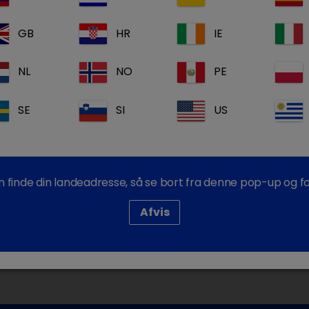
Komplet prod
GB
HR
IE
Gratis suppor
Dechra Acade
NL
NO
PE
Log ind
SE
SI
US
an finde din landeadresse, så se bort fra denne pop-up og for
Afvis