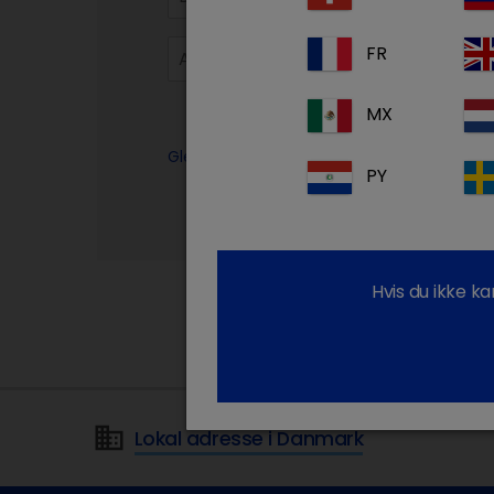
FR
MX
Glemt din adgangskode?
PY
Hvis du ikke k
Lokal adresse i Danmark