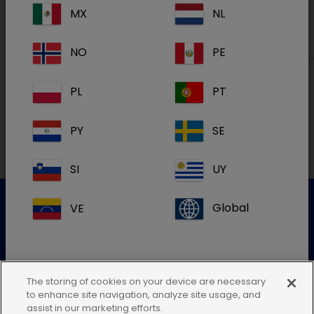
MX
NL
NO
PE
PL
PT
Lokal adresse i Danmark
PY
SE
SI
UY
VE
Global
Kundeservice
For mere information kontakt venligst vores kundeservice
The storing of cookies on your device are necessary
to enhance site navigation, analyze site usage, and
Send en elektronisk forespørgsel
Hvis du ikke kan finde din landeadresse,
assist in our marketing efforts.