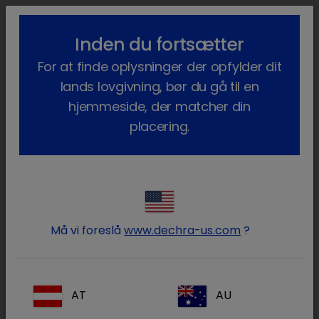
lock_outline
search
menu
Inden du fortsætter
Du er her:
Hjem
Vores produkter
Kæledyr
Lægemidler
For at finde oplysninger der opfylder dit
Hund
Receptpligtig
Fentadon
lands lovgivning, bør du gå til en
hjemmeside, der matcher din
placering.
Log ind på din Dechra konto
lock
Må vi foreslå
www.dechra-us.com
?
AT
AU
Glemt din adgangskode?
Log ind