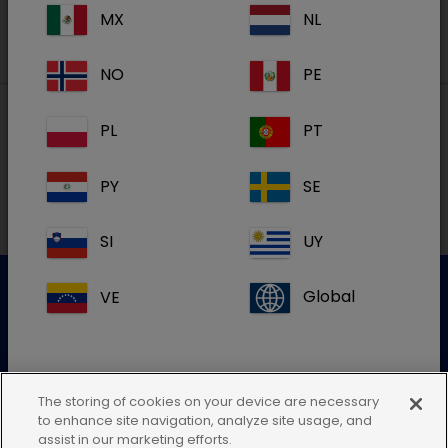
MX
NL
NO
PE
PL
PT
Lokal adresse i Danmark
PY
SE
SI
UY
VE
Global
Kundeservice
For mere information kontakt venligst vores kundeservice
The storing of cookies on your device are necessary
to enhance site navigation, analyze site usage, and
Send en elektronisk forespørgsel
Hvis du ikke kan finde din landeadresse,
assist in our marketing efforts.