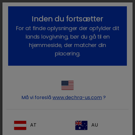
lock_outline
search
menu
Inden du fortsætter
Du er her:
Hjem
Vores produkter
Kæledyr
Lægemidler
For at finde oplysninger der opfylder dit
Hund
Receptpligtig
Floxabactin
lands lovgivning, bør du gå til en
hjemmeside, der matcher din
placering.
Log ind på din Dechra konto
lock
Må vi foreslå
www.dechra-us.com
?
AT
AU
Glemt din adgangskode?
Log ind