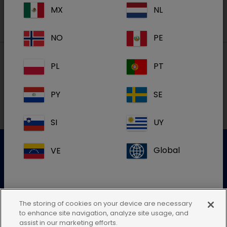
MX
NL
NO
PE
PL
PT
Lokal adresse i Danmark
PY
SE
SI
UY
VE
Global
Kundeservice
For mere information kontakt venligst vores kundeservice
The storing of cookies on your device are necessary
to enhance site navigation, analyze site usage, and
Send en elektronisk forespørgsel
Hvis du ikke kan finde din landeadresse,
assist in our marketing efforts.