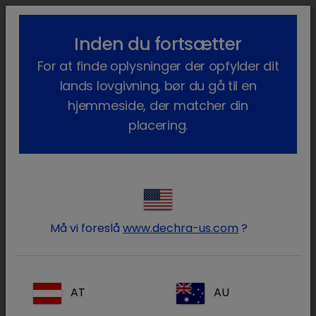
lock_outline
search
menu
Inden du fortsætter
Du er her:
Hjem
Vores produkter
Kæledyr
Lægemidler
Kat
For at finde oplysninger der opfylder dit
Frihandelsvarer
CleanAural
lands lovgivning, bør du gå til en
hjemmeside, der matcher din
placering.
Log ind på din Dechra konto
lock
Må vi foreslå
www.dechra-us.com
?
AT
AU
Glemt din adgangskode?
Log ind