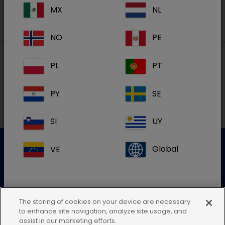
MX
NL
NO
PE
PL
PT
Lokal adresse i Danmark
PY
SE
SI
UY
VE
Global
Kundeservice
For mere information kontakt venligst vores kundeservice
The storing of cookies on your device are necessary
to enhance site navigation, analyze site usage, and
Send en elektronisk forespørgsel
Hvis du ikke kan finde din landeadresse,
assist in our marketing efforts.