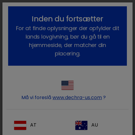
lock_outline
search
menu
Inden du fortsætter
Du er her:
Hjem
Vores produkter
Produktionsdyr
Lægemidler
For at finde oplysninger der opfylder dit
Kvæg
Receptpligtig
Detonervin
lands lovgivning, bør du gå til en
hjemmeside, der matcher din
placering.
Log ind på din Dechra konto
lock
Må vi foreslå
www.dechra-us.com
?
AT
AU
Glemt din adgangskode?
Log ind