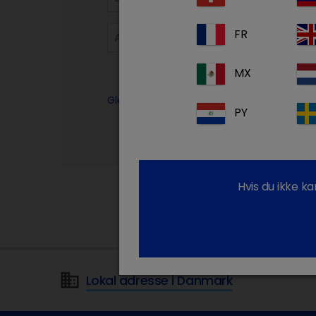
FR
MX
Glemt din adgangskode?
PY
Hvis du ikke k
Lokal adresse i Danmark