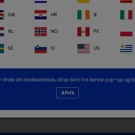
Komplet prod
GB
HR
IE
Gratis suppor
Dechra Acade
NL
NO
PE
Log ind
SE
SI
US
an finde din landeadresse, så se bort fra denne pop-up og for
Afvis