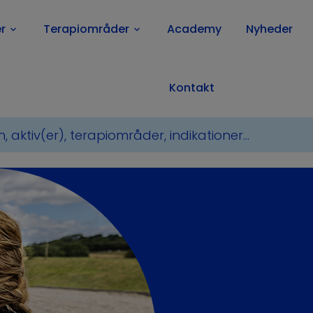
r
Terapiområder
Academy
Nyheder
keyboard_arrow_down
keyboard_arrow_down
Kontakt